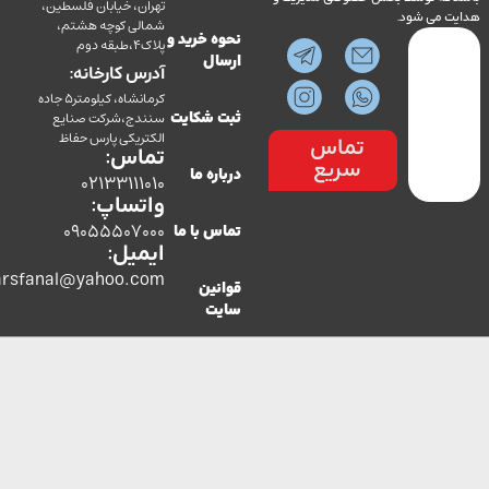
تهران، خیابان فلسطین،
می شود.
شمالی کوچه هشتم،
نحوه خرید و
پلاک4،طبقه دوم
ارسال
آدرس کارخانه:
کرمانشاه، کیلومتر5 جاده
سنندج،شرکت صنایع
ثبت شکایت
الکتریکی پارس حفاظ
تماس
تماس:
سریع
درباره ما
02133111010
واتساپ:
09055507000
تماس با ما
ایمیل:
co.parsfanal@yahoo.com
قوانین
سایت