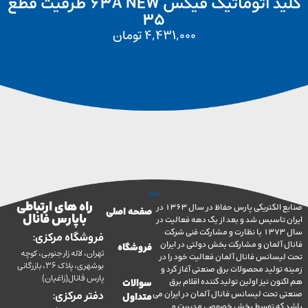
کلید اتوماتیک فیکس 63A NEW ظرفیت قطع
35
4,431,000
تومان
راه های ارتباطی
صنایع الکتریکی پارس حفاظ در سال 1363 در
صفحه اصلی
با پارس فانال
تاسیس شد و بعد از یک دهه فعالیت در
سال 1373 با نظارت و مشارکت فنی شرکت
فروشگاه مرکزی:
آلمان و مشارکت بخش دولتی در ایران
فروشگاه
تهران، لاله زار جنوبی، کوچه
سانس فانال آلمان فعالیت خود را در
بوشهری، پلاک 36، بازرگانی
ولید محصولات برق صنعتی آغاز کرد و
پارس فانال(زاغیان)
ن نیز اولین تولید کننده اقلام برق
سوالات
تحت لیسانس فانال آلمان در ایران می
دفتر مرکزی:
متداول
ه توسط بخش خصوصی مدیریت و