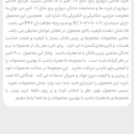
خرید مادگی دیواری پنج شاخ 16 آمپر با ما تماس بگیرید. مزایای مادگی
دیواری از مزیت ها و مشخصات مادگی دیواری پنج شاخ 16 آمپر می توان به
مت حرارتی، مکانیکی و الکتریکی بالا اشاره کرد. همجنین این محصول
دارای استاندارد IEC 60309-1/2 بوده و درجه حفاظت آن IP44 می باشد،
شان دهنده کیفیت بالای محصول در مقابل عوامل محیطی می باشد.
ی محصولات مجموعه ی پارس فانال بسیار با کیفیت و قیمت مناسب
د و کاربردهای گسترده ای دارند. برای خرید هر یک از محصولات نر و
مادگی صنعتی پارس فانال با ما همراه باشید. ولتاژ این محصول 400 آمپر
ظر گرفته شده است. با مجموعه ما همراه باشید تا بهترین محصولات را
یمتی باور نکردنی دریافت نمایید. این مجموعه در ساخت محصولات خود
رترین و با کیفیت ترین مواد و متریال استفاده می کند. هنگامی که قصد
د این محصول را خریداری کنید ابتدا باید وارد بخش محصولات شوید
محصول مورد نظر را انتخاب کرده و بر روی دکمه خرید بزنید. با
عه ی ما همراه باشید تا بهترین محصولات را به شما اراعه دهیم.