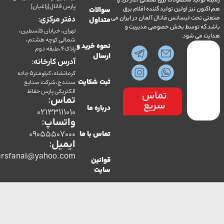
ولید محصولات برق صنعتی آغاز کرد و
پارس فانال(زاغیان)
ن نیز اولین تولید کننده اقلام برق
سوالات
تحت لیسانس فانال آلمان در ایران می
دفتر مرکزی:
متداول
ه توسط بخش خصوصی مدیریت و
تهران، خیابان فلسطین،
می شود.
شمالی کوچه هشتم،
نحوه خرید و
پلاک4،طبقه دوم
ارسال
آدرس کارخانه:
کرمانشاه، کیلومتر5 جاده
سنندج،شرکت صنایع
ثبت شکایت
الکتریکی پارس حفاظ
تماس
تماس:
سریع
درباره ما
02133111010
واتساپ:
09055507000
تماس با ما
ایمیل:
co.parsfanal@yahoo.com
قوانین
سایت