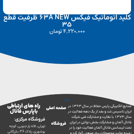
کلید اتوماتیک فیکس 63A NEW ظرفیت قطع
35
4,220,000
تومان
راه های ارتباطی
صنایع الکتریکی پارس حفاظ در سال 1363 در
صفحه اصلی
با پارس فانال
تاسیس شد و بعد از یک دهه فعالیت در
سال 1373 با نظارت و مشارکت فنی شرکت
فروشگاه مرکزی:
آلمان و مشارکت بخش دولتی در ایران
فروشگاه
تهران، لاله زار جنوبی، کوچه
سانس فانال آلمان فعالیت خود را در
بوشهری، پلاک 36، بازرگانی
ولید محصولات برق صنعتی آغاز کرد و