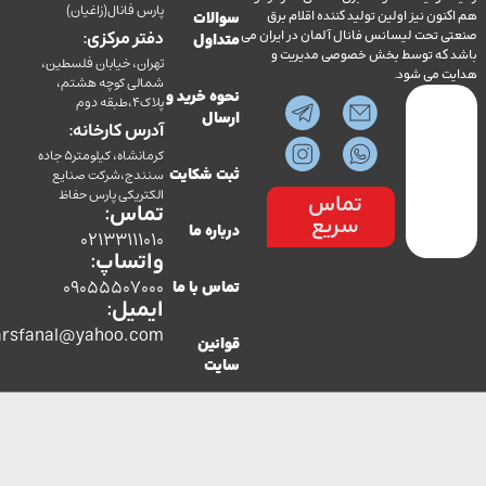
پارس فانال(زاغیان)
ن نیز اولین تولید کننده اقلام برق
سوالات
تحت لیسانس فانال آلمان در ایران می
دفتر مرکزی:
متداول
ه توسط بخش خصوصی مدیریت و
تهران، خیابان فلسطین،
می شود.
شمالی کوچه هشتم،
نحوه خرید و
پلاک4،طبقه دوم
ارسال
آدرس کارخانه:
کرمانشاه، کیلومتر5 جاده
سنندج،شرکت صنایع
ثبت شکایت
الکتریکی پارس حفاظ
تماس
تماس:
سریع
درباره ما
02133111010
واتساپ:
09055507000
تماس با ما
ایمیل:
co.parsfanal@yahoo.com
قوانین
سایت