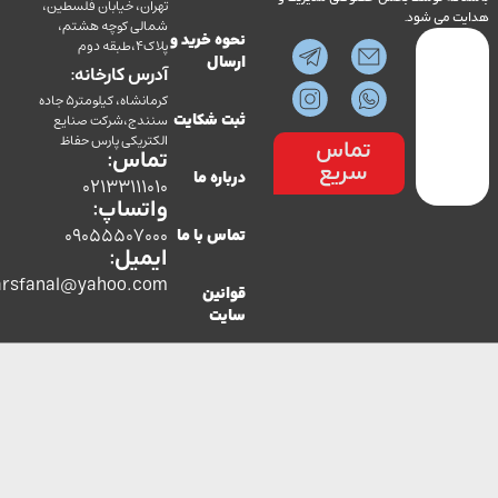
تهران، خیابان فلسطین،
می شود.
شمالی کوچه هشتم،
نحوه خرید و
پلاک4،طبقه دوم
ارسال
آدرس کارخانه:
کرمانشاه، کیلومتر5 جاده
سنندج،شرکت صنایع
ثبت شکایت
الکتریکی پارس حفاظ
تماس
تماس:
سریع
درباره ما
02133111010
واتساپ:
09055507000
تماس با ما
ایمیل:
co.parsfanal@yahoo.com
قوانین
سایت