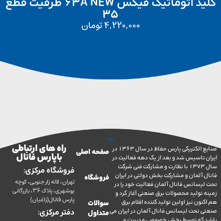
کلید اتوماتیک فیکس 63A NEW ظرفیت قطع
35
4,220,000
تومان
راه های ارتباطی
صنایع الکتریکی پارس حفاظ در سال 1363 در
صفحه اصلی
با پارس فانال
تاسیس شد و بعد از یک دهه فعالیت در
سال 1373 با نظارت و مشارکت فنی شرکت
فروشگاه مرکزی:
آلمان و مشارکت بخش دولتی در ایران
فروشگاه
تهران، لاله زار جنوبی، کوچه
سانس فانال آلمان فعالیت خود را در
بوشهری، پلاک 36، بازرگانی
ولید محصولات برق صنعتی آغاز کرد و
پارس فانال(زاغیان)
ن نیز اولین تولید کننده اقلام برق
سوالات
تحت لیسانس فانال آلمان در ایران می
دفتر مرکزی:
متداول
ه توسط بخش خصوصی مدیریت و