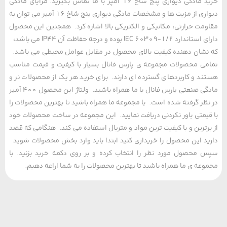
خرید مادگی دیواری پنج شاخ 16 آمپر با ما تماس بگیرید. مزایای مادگی
دیواری از مزیت ها و مشخصات مادگی دیواری پنج شاخ 16 آمپر می توان به
مت حرارتی، مکانیکی و الکتریکی بالا اشاره کرد. همجنین این محصول
دارای استاندارد IEC 60309-1/2 بوده و درجه حفاظت آن IP44 می باشد،
شان دهنده کیفیت بالای محصول در مقابل عوامل محیطی می باشد.
ی محصولات مجموعه ی پارس فانال بسیار با کیفیت و قیمت مناسب
د و کاربردهای گسترده ای دارند. برای خرید هر یک از محصولات نر و
مادگی صنعتی پارس فانال با ما همراه باشید. ولتاژ این محصول 400 آمپر
ظر گرفته شده است. با مجموعه ما همراه باشید تا بهترین محصولات را
یمتی باور نکردنی دریافت نمایید. این مجموعه در ساخت محصولات خود
رترین و با کیفیت ترین مواد و متریال استفاده می کند. هنگامی که قصد
د این محصول را خریداری کنید ابتدا باید وارد بخش محصولات شوید
محصول مورد نظر را انتخاب کرده و بر روی دکمه خرید بزنید. با
عه ی ما همراه باشید تا بهترین محصولات را به شما اراعه دهیم.