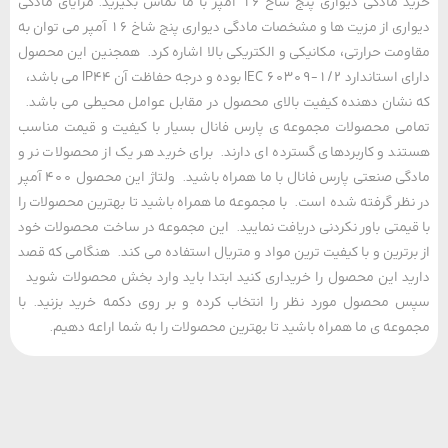
خرید مادگی دیواری پنج شاخ 16 آمپر با ما تماس بگیرید. مزایای مادگی
دیواری از مزیت ها و مشخصات مادگی دیواری پنج شاخ 16 آمپر می توان به
مت حرارتی، مکانیکی و الکتریکی بالا اشاره کرد. همجنین این محصول
دارای استاندارد IEC 60309-1/2 بوده و درجه حفاظت آن IP44 می باشد،
شان دهنده کیفیت بالای محصول در مقابل عوامل محیطی می باشد.
ی محصولات مجموعه ی پارس فانال بسیار با کیفیت و قیمت مناسب
د و کاربردهای گسترده ای دارند. برای خرید هر یک از محصولات نر و
مادگی صنعتی پارس فانال با ما همراه باشید. ولتاژ این محصول 400 آمپر
ظر گرفته شده است. با مجموعه ما همراه باشید تا بهترین محصولات را
یمتی باور نکردنی دریافت نمایید. این مجموعه در ساخت محصولات خود
رترین و با کیفیت ترین مواد و متریال استفاده می کند. هنگامی که قصد
د این محصول را خریداری کنید ابتدا باید وارد بخش محصولات شوید
محصول مورد نظر را انتخاب کرده و بر روی دکمه خرید بزنید. با
عه ی ما همراه باشید تا بهترین محصولات را به شما اراعه دهیم.