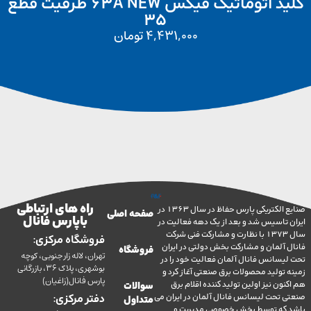
کلید اتوماتیک فیکس 63A NEW ظرفیت قطع
35
4,431,000
تومان
راه های ارتباطی
صنایع الکتریکی پارس حفاظ در سال 1363 در
صفحه اصلی
با پارس فانال
تاسیس شد و بعد از یک دهه فعالیت در
سال 1373 با نظارت و مشارکت فنی شرکت
فروشگاه مرکزی:
آلمان و مشارکت بخش دولتی در ایران
فروشگاه
تهران، لاله زار جنوبی، کوچه
سانس فانال آلمان فعالیت خود را در
بوشهری، پلاک 36، بازرگانی
ولید محصولات برق صنعتی آغاز کرد و
پارس فانال(زاغیان)
ن نیز اولین تولید کننده اقلام برق
سوالات
تحت لیسانس فانال آلمان در ایران می
دفتر مرکزی:
متداول
ه توسط بخش خصوصی مدیریت و