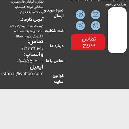
تهران، خیابان فلسطین،
می شود.
شمالی کوچه هشتم،
نحوه خرید و
پلاک4،طبقه دوم
ارسال
آدرس کارخانه:
کرمانشاه، کیلومتر5 جاده
سنندج،شرکت صنایع
ثبت شکایت
الکتریکی پارس حفاظ
تماس
تماس:
سریع
درباره ما
02133111010
واتساپ:
09055507000
تماس با ما
ایمیل:
co.parsfanal@yahoo.com
قوانین
سایت