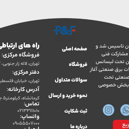
راه های ارتباطی
ارس حفاظ در سال 1363 در ایران تاسیس شد و
صفحه اصلی
سال 1373 با نظارت و مشارکت فنی
فروشگاه مرکزی:
ان تحت لیسانس
تهران، لاله زار جنوبی، کوچه بوشهری، پل
فروشگاه
ات برق صنعتی آغاز
دفتر مرکزی:
ق صنعتی تحت
تهران، خیابان فلسطین، ش
سوالات متداول
سط بخش خصوصی
آدرس کارخانه:
نحوه خرید و ارسال
کرمانشاه، کیلومتر5 جاده سنندج،شرکت صنایع الکتریکی پارس حفاظ
تماس:
02133111010
ثبت شکایت
واتساپ:
09055507000
یع
درباره ما