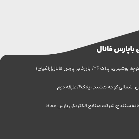
 با پارس فانال
اک 36، بازرگانی پارس فانال(زاغیان)
مالی کوچه هشتم، پلاک4،طبقه دوم