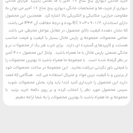
خرید مادگی دیواری پنج شاخ 16 آمپر با ما تماس بگیرید. مزایای مادگی
دیواری از مزیت ها و مشخصات مادگی دیواری پنج شاخ 16 آمپر می توان به
مت حرارتی، مکانیکی و الکتریکی بالا اشاره کرد. همجنین این محصول
دارای استاندارد IEC 60309-1/2 بوده و درجه حفاظت آن IP44 می باشد،
شان دهنده کیفیت بالای محصول در مقابل عوامل محیطی می باشد.
ی محصولات مجموعه ی پارس فانال بسیار با کیفیت و قیمت مناسب
د و کاربردهای گسترده ای دارند. برای خرید هر یک از محصولات نر و
مادگی صنعتی پارس فانال با ما همراه باشید. ولتاژ این محصول 400 آمپر
ظر گرفته شده است. با مجموعه ما همراه باشید تا بهترین محصولات را
یمتی باور نکردنی دریافت نمایید. این مجموعه در ساخت محصولات خود
رترین و با کیفیت ترین مواد و متریال استفاده می کند. هنگامی که قصد
د این محصول را خریداری کنید ابتدا باید وارد بخش محصولات شوید
محصول مورد نظر را انتخاب کرده و بر روی دکمه خرید بزنید. با
عه ی ما همراه باشید تا بهترین محصولات را به شما اراعه دهیم.