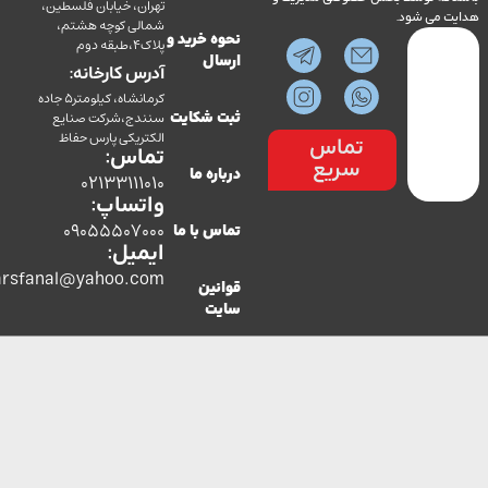
تهران، خیابان فلسطین،
می شود.
شمالی کوچه هشتم،
نحوه خرید و
پلاک4،طبقه دوم
ارسال
آدرس کارخانه:
کرمانشاه، کیلومتر5 جاده
سنندج،شرکت صنایع
ثبت شکایت
الکتریکی پارس حفاظ
تماس
تماس:
سریع
درباره ما
02133111010
واتساپ:
09055507000
تماس با ما
ایمیل:
co.parsfanal@yahoo.com
قوانین
سایت