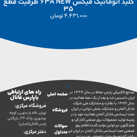
کلید اتوماتیک فیکس 63A NEW ظرفیت قطع
35
4,431,000
تومان
راه های ارتباطی
صنایع الکتریکی پارس حفاظ در سال 1363 در
صفحه اصلی
با پارس فانال
تاسیس شد و بعد از یک دهه فعالیت در
سال 1373 با نظارت و مشارکت فنی شرکت
فروشگاه مرکزی:
آلمان و مشارکت بخش دولتی در ایران
فروشگاه
تهران، لاله زار جنوبی، کوچه
سانس فانال آلمان فعالیت خود را در
بوشهری، پلاک 36، بازرگانی
ولید محصولات برق صنعتی آغاز کرد و
پارس فانال(زاغیان)
ن نیز اولین تولید کننده اقلام برق
سوالات
تحت لیسانس فانال آلمان در ایران می
دفتر مرکزی:
متداول
ه توسط بخش خصوصی مدیریت و