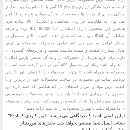
قیمت و خرید مادگی دیواری پنج شاخ 16 آمپر با ما تماس بگیرید. مزایای
مادگی دیواری از مزیت ها و مشخصات مادگی دیواری پنج شاخ 16 آمپر
می توان به مقاومت حرارتی، مکانیکی و الکتریکی بالا اشاره کرد.
همجنین این محصول دارای استاندارد IEC 60309-1/2 بوده و درجه
حفاظت آن IP44 می باشد، که نشان دهنده کیفیت بالای محصول در
مقابل عوامل محیطی می باشد. تمامی محصولات مجموعه ی پارس
فانال بسیار با کیفیت و قیمت مناسب هستند و کاربردهای گسترده ای
دارند. برای خرید هر یک از محصولات نر و مادگی صنعتی پارس فانال با
ما همراه باشید. ولتاژ این محصول 400 آمپر در نظر گرفته شده است. با
مجموعه ما همراه باشید تا بهترین محصولات را با قیمتی باور نکردنی
دریافت نمایید. این مجموعه در ساخت محصولات خود از برترین و با
کیفیت ترین مواد و متریال استفاده می کند. هنگامی که قصد دارید این
محصول را خریداری کنید ابتدا باید وارد بخش محصولات شوید سپس
محصول مورد نظر را انتخاب کرده و بر روی دکمه خرید بزنید. با مجموعه
ی ما همراه باشید تا بهترین محصولات را به شما اراعه دهیم.
اولین کسی باشید که دیدگاهی می نویسد “فیوز کاردی کوتاه63”
نشانی ایمیل شما منتشر نخواهد شد.
بخش‌های موردنیاز
علامت‌گذاری شده‌اند
*