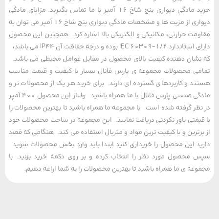
خرید مادگی دیواری پنج شاخ 16 آمپر با ما تماس بگیرید. مزایای مادگی
دیواری از مزیت ها و مشخصات مادگی دیواری پنج شاخ 16 آمپر می توان به
مت حرارتی، مکانیکی و الکتریکی بالا اشاره کرد. همجنین این محصول
دارای استاندارد IEC 60309-1/2 بوده و درجه حفاظت آن IP44 می باشد،
شان دهنده کیفیت بالای محصول در مقابل عوامل محیطی می باشد.
ی محصولات مجموعه ی پارس فانال بسیار با کیفیت و قیمت مناسب
د و کاربردهای گسترده ای دارند. برای خرید هر یک از محصولات نر و
مادگی صنعتی پارس فانال با ما همراه باشید. ولتاژ این محصول 400 آمپر
ظر گرفته شده است. با مجموعه ما همراه باشید تا بهترین محصولات را
یمتی باور نکردنی دریافت نمایید. این مجموعه در ساخت محصولات خود
رترین و با کیفیت ترین مواد و متریال استفاده می کند. هنگامی که قصد
د این محصول را خریداری کنید ابتدا باید وارد بخش محصولات شوید
محصول مورد نظر را انتخاب کرده و بر روی دکمه خرید بزنید. با
عه ی ما همراه باشید تا بهترین محصولات را به شما اراعه دهیم.