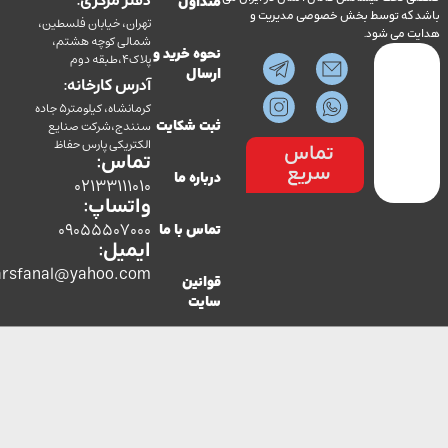
دفتر مرکزی:
متداول
ه توسط بخش خصوصی مدیریت و
تهران، خیابان فلسطین،
می شود.
شمالی کوچه هشتم،
نحوه خرید و
پلاک4،طبقه دوم
ارسال
آدرس کارخانه:
کرمانشاه، کیلومتر5 جاده
سنندج،شرکت صنایع
ثبت شکایت
الکتریکی پارس حفاظ
تماس
تماس:
سریع
درباره ما
02133111010
واتساپ:
09055507000
تماس با ما
ایمیل:
co.parsfanal@yahoo.com
قوانین
سایت