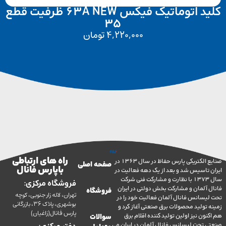
کلید اتوماتیک فیکس 63A NEW ظرفیت قطع
35
4,220,000
تومان
راه های ارتباطی
صنایع الکتریکی پارس حفاظ در سال 1363 در
صفحه اصلی
با پارس فانال
تاسیس شد و بعد از یک دهه فعالیت در
سال 1373 با نظارت و مشارکت فنی شرکت
فروشگاه مرکزی:
آلمان و مشارکت بخش دولتی در ایران
فروشگاه
تهران، لاله زار جنوبی، کوچه
سانس فانال آلمان فعالیت خود را در
بوشهری، پلاک 36، بازرگانی
ولید محصولات برق صنعتی آغاز کرد و
پارس فانال(زاغیان)
ن نیز اولین تولید کننده اقلام برق
سوالات
تحت لیسانس فانال آلمان در ایران می