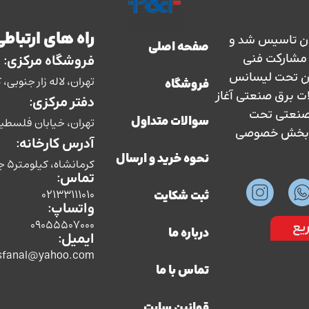
راه های ارتباطی
ارس حفاظ در سال 1363 در ایران تاسیس شد و
صفحه اصلی
سال 1373 با نظارت و مشارکت فنی
فروشگاه مرکزی:
ان تحت لیسانس
تهران، لاله زار جنوبی، کوچه بوشهری، پل
فروشگاه
ات برق صنعتی آغاز
دفتر مرکزی:
ق صنعتی تحت
تهران، خیابان فلسطین، ش
سوالات متداول
سط بخش خصوصی
آدرس کارخانه:
نحوه خرید و ارسال
کرمانشاه، کیلومتر5 جاده سنندج،شرکت صنایع الکتریکی پارس حفاظ
تماس:
02133111010
ثبت شکایت
واتساپ:
09055507000
یع
درباره ما
ایمیل:
sfanal@yahoo.com
تماس با ما
قوانین سایت