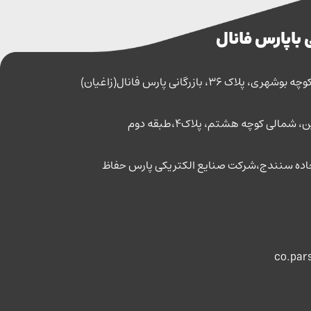
 با پارس فانال
اک 36، بازرگانی پارس فانال(زاغیان)
مالی کوچه هشتم، پلاک4،طبقه دوم
co.par