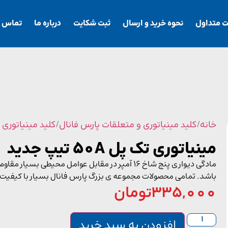
ت متداول
نحوه خرید و ارسال
ثبت شکایت
درباره ما
تماس با
خانه
/
کلید مینیاتوری و متعلقات پارس فانال
/
کلید مینیاتوری 
مینیاتوری تک پل 50A تیپ جدید
مادگی دیواری پنج شاخ 16 آمپر در مقابل عوامل مح
باشد. تمامی محصولات مجموعه ی بزرگ پارس فانال بسیار با کیفیت
335,000
تومان
افزودن به سبد خرید