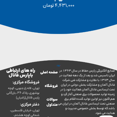
4,431,000
تومان
راه های ارتباطی
صنایع الکتریکی پارس حفاظ در سال 1363 در
صفحه اصلی
با پارس فانال
تاسیس شد و بعد از یک دهه فعالیت در
سال 1373 با نظارت و مشارکت فنی شرکت
فروشگاه مرکزی:
آلمان و مشارکت بخش دولتی در ایران
فروشگاه
تهران، لاله زار جنوبی، کوچه
سانس فانال آلمان فعالیت خود را در
بوشهری، پلاک 36، بازرگانی
ولید محصولات برق صنعتی آغاز کرد و
پارس فانال(زاغیان)
ن نیز اولین تولید کننده اقلام برق
سوالات
تحت لیسانس فانال آلمان در ایران می
دفتر مرکزی:
متداول
ه توسط بخش خصوصی مدیریت و
تهران، خیابان فلسطین،
می شود.
شمالی کوچه هشتم،