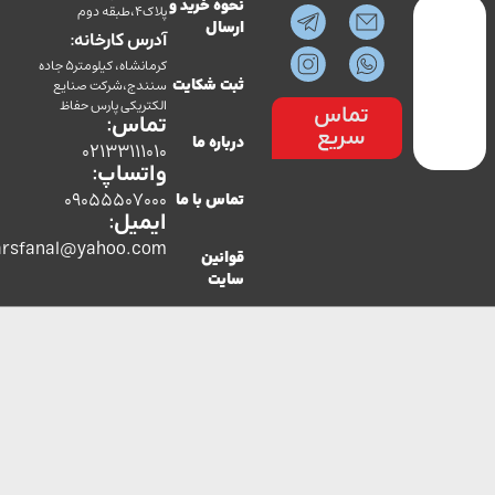
نحوه خرید و
پلاک4،طبقه دوم
ارسال
آدرس کارخانه:
کرمانشاه، کیلومتر5 جاده
سنندج،شرکت صنایع
ثبت شکایت
الکتریکی پارس حفاظ
تماس
تماس:
سریع
درباره ما
02133111010
واتساپ:
09055507000
تماس با ما
ایمیل:
co.parsfanal@yahoo.com
قوانین
سایت