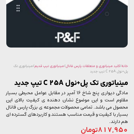
/
کلید مینیاتوری و متعلقات پارس فانال
/
مینیاتوری تیپ قدیم
/ مینیاتوری تک
C  تیپ جدید
اتوری تک پل+نول C 25A تیپ جدید
مادگی دیواری پنج شاخ 16 آمپر در مقابل عوامل محیطی بسیار
وم است و این موضوع نشان دهنده ی کیفیت بالای این
ول می باشد. تمامی محصولات مجموعه ی بزرگ پارس فانال
ار با کیفیت و قیمت مناسب هستند و کاربردهای گسترده ای
دارند.
817,9
تومان