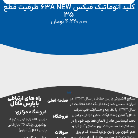
کلید اتوماتیک فیکس 63A NEW ظرفیت قطع
35
4,220,000
تومان
راه های ارتباطی
صنایع الکتریکی پارس حفاظ در سال 1363 در
صفحه اصلی
با پارس فانال
تاسیس شد و بعد از یک دهه فعالیت در
سال 1373 با نظارت و مشارکت فنی شرکت
فروشگاه مرکزی:
آلمان و مشارکت بخش دولتی در ایران
فروشگاه
تهران، لاله زار جنوبی، کوچه
سانس فانال آلمان فعالیت خود را در
بوشهری، پلاک 36، بازرگانی
ولید محصولات برق صنعتی آغاز کرد و
پارس فانال(زاغیان)
ن نیز اولین تولید کننده اقلام برق
سوالات
تحت لیسانس فانال آلمان در ایران می