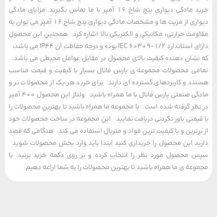
خرید مادگی دیواری پنج شاخ 16 آمپر با ما تماس بگیرید. مزایای مادگی
دیواری از مزیت ها و مشخصات مادگی دیواری پنج شاخ 16 آمپر می توان به
مت حرارتی، مکانیکی و الکتریکی بالا اشاره کرد. همجنین این محصول
دارای استاندارد IEC 60309-1/2 بوده و درجه حفاظت آن IP44 می باشد،
شان دهنده کیفیت بالای محصول در مقابل عوامل محیطی می باشد.
ی محصولات مجموعه ی پارس فانال بسیار با کیفیت و قیمت مناسب
د و کاربردهای گسترده ای دارند. برای خرید هر یک از محصولات نر و
مادگی صنعتی پارس فانال با ما همراه باشید. ولتاژ این محصول 400 آمپر
ظر گرفته شده است. با مجموعه ما همراه باشید تا بهترین محصولات را
یمتی باور نکردنی دریافت نمایید. این مجموعه در ساخت محصولات خود
رترین و با کیفیت ترین مواد و متریال استفاده می کند. هنگامی که قصد
د این محصول را خریداری کنید ابتدا باید وارد بخش محصولات شوید
محصول مورد نظر را انتخاب کرده و بر روی دکمه خرید بزنید. با
عه ی ما همراه باشید تا بهترین محصولات را به شما اراعه دهیم.