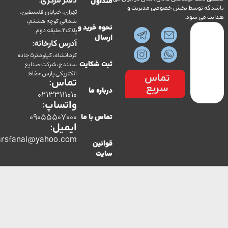
دفتر مرکزی:
متداول
ه توسط بخش خصوصی مدیریت و
تهران، خیابان فلسطین،
می شود.
شمالی کوچه هشتم،
نحوه خرید و
پلاک4،طبقه دوم
ارسال
آدرس کارخانه:
کرمانشاه، کیلومتر5 جاده
سنندج،شرکت صنایع
ثبت شکایت
الکتریکی پارس حفاظ
تماس
تماس:
سریع
درباره ما
02133111010
واتساپ:
09055507000
تماس با ما
ایمیل:
co.parsfanal@yahoo.com
قوانین
سایت