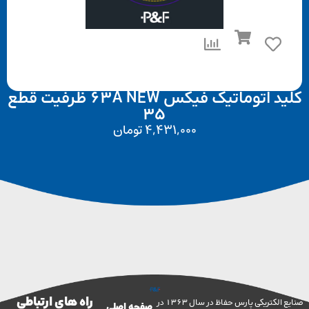
کلید اتوماتیک فیکس 63A NEW ظرفیت قطع
35
4,431,000
تومان
راه های ارتباطی
صنایع الکتریکی پارس حفاظ در سال 1363 در
صفحه اصلی