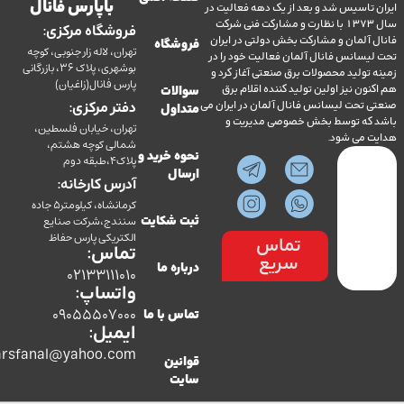
با پارس فانال
تاسیس شد و بعد از یک دهه فعالیت در
سال 1373 با نظارت و مشارکت فنی شرکت
فروشگاه مرکزی:
آلمان و مشارکت بخش دولتی در ایران
فروشگاه
تهران، لاله زار جنوبی، کوچه
سانس فانال آلمان فعالیت خود را در
بوشهری، پلاک 36، بازرگانی
ولید محصولات برق صنعتی آغاز کرد و
پارس فانال(زاغیان)
ن نیز اولین تولید کننده اقلام برق
سوالات
تحت لیسانس فانال آلمان در ایران می
دفتر مرکزی:
متداول
ه توسط بخش خصوصی مدیریت و
تهران، خیابان فلسطین،
می شود.
شمالی کوچه هشتم،
نحوه خرید و
پلاک4،طبقه دوم
ارسال
آدرس کارخانه:
کرمانشاه، کیلومتر5 جاده
سنندج،شرکت صنایع
ثبت شکایت
الکتریکی پارس حفاظ
تماس
تماس:
سریع
درباره ما
02133111010
واتساپ:
09055507000
تماس با ما
ایمیل:
co.parsfanal@yahoo.com
قوانین
سایت