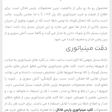
ل رو به رو یکی از باکیفیت ترین محصولات پارس فانال است. برای
اطلاع از قیمت و خرید مینیاتوری تک پل C 16A با ما تماس بگیرید. جالب
بدانید که اتصال کوتاه به نوعی خطا است که در صورت وقوع آن جریان
ر بالایی از مدار ها عبور می نماید و این جریان بسیار زیاد باعث ایجاد
ت بسیار بالا و شوک دادن به مدار می گردد و گاها سبب آتش سوزی و از
رفتن مدار و مصرف کننده می شود.
ت مینیاتوری
 بسیار مهمی که لازم است بدانید دقت در کلید های مینیاتوری به مراتب
یوزها بیشتر است. کلید های مینیاتوری توانایی قطع جریان‌ های نشتی
ر کوچک را که توسط فیوزها قابل تشخیص نیستند، داشته و می ‌توانند
ن‌ هایی که ممکن است سبب برق گرفتگی، آتش سوزی و … شوند را
کنند. تمام محصولات مجموعه پارس فانال قیمت بسیار مناسبی دارند.
ها پس از قطع خطای مدار، مجددا قابل استفاده نخواهند بود و
تی تعمیر یا تعویض شوند. اما کلید های مینیاتوری پس از قطع خطای
 و اصلاح خطا نیز مجددا قابل استفاده می ‌باشند. برای خرید هر یک از
ولات
کلید مینیاتوری پارس فانال
با ما همراه باشید. به منظور خرید هر