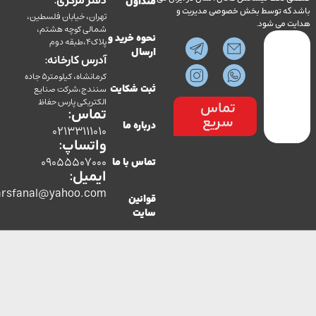
دفتر مرکزی:
متداول
ه توسط بخش خصوصی مدیریت و
تهران، خیابان فلسطین،
می شود.
شمالی کوچه هشتم،
نحوه خرید و
پلاک4،طبقه دوم
ارسال
آدرس کارخانه:
کرمانشاه، کیلومتر5 جاده
سنندج،شرکت صنایع
ثبت شکایت
الکتریکی پارس حفاظ
تماس
تماس:
سریع
درباره ما
02133111010
واتساپ:
09055507000
تماس با ما
ایمیل:
co.parsfanal@yahoo.com
قوانین
سایت