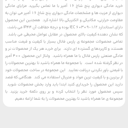
خرید مادگی دیواری پنج شاخ 16 آمپر با ما تماس بگیرید. مزایای مادگی
دیواری از مزیت ها و مشخصات مادگی دیواری پنج شاخ 16 آمپر می توان به
مت حرارتی، مکانیکی و الکتریکی بالا اشاره کرد. همجنین این محصول
دارای استاندارد IEC 60309-1/2 بوده و درجه حفاظت آن IP44 می باشد،
شان دهنده کیفیت بالای محصول در مقابل عوامل محیطی می باشد.
ی محصولات مجموعه ی پارس فانال بسیار با کیفیت و قیمت مناسب
د و کاربردهای گسترده ای دارند. برای خرید هر یک از محصولات نر و
مادگی صنعتی پارس فانال با ما همراه باشید. ولتاژ این محصول 400 آمپر
ظر گرفته شده است. با مجموعه ما همراه باشید تا بهترین محصولات را
یمتی باور نکردنی دریافت نمایید. این مجموعه در ساخت محصولات خود
رترین و با کیفیت ترین مواد و متریال استفاده می کند. هنگامی که قصد
د این محصول را خریداری کنید ابتدا باید وارد بخش محصولات شوید
محصول مورد نظر را انتخاب کرده و بر روی دکمه خرید بزنید. با
عه ی ما همراه باشید تا بهترین محصولات را به شما اراعه دهیم.