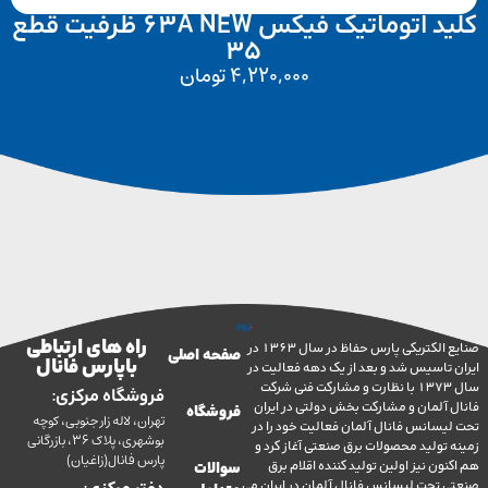
کلید اتوماتیک فیکس 63A NEW ظرفیت قطع
35
4,220,000
تومان
راه های ارتباطی
صنایع الکتریکی پارس حفاظ در سال 1363 در
صفحه اصلی
با پارس فانال
تاسیس شد و بعد از یک دهه فعالیت در
سال 1373 با نظارت و مشارکت فنی شرکت
فروشگاه مرکزی:
آلمان و مشارکت بخش دولتی در ایران
فروشگاه
تهران، لاله زار جنوبی، کوچه
سانس فانال آلمان فعالیت خود را در
بوشهری، پلاک 36، بازرگانی
ولید محصولات برق صنعتی آغاز کرد و
پارس فانال(زاغیان)
ن نیز اولین تولید کننده اقلام برق
سوالات
تحت لیسانس فانال آلمان در ایران می