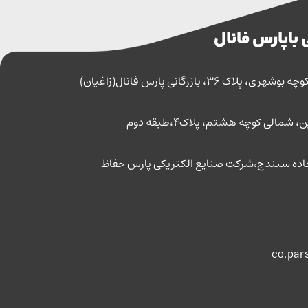
 با پارس فانال
اک 36، بازرگانی پارس فانال(زاغیان)
مالی کوچه هشتم، پلاک4،طبقه دوم
co.par