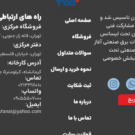
راه های ارتباطی
ارس حفاظ در سال 1363 در ایران تاسیس شد و
صفحه اصلی
سال 1373 با نظارت و مشارکت فنی
فروشگاه مرکزی:
ان تحت لیسانس
تهران، لاله زار جنوبی، کوچه بوشهری، پل
فروشگاه
ات برق صنعتی آغاز
دفتر مرکزی:
ق صنعتی تحت
تهران، خیابان فلسطین، ش
سوالات متداول
سط بخش خصوصی
آدرس کارخانه:
نحوه خرید و ارسال
کرمانشاه، کیلومتر5 جاده سنندج،شرکت صنایع الکتریکی پارس حفاظ
تماس:
02133111010
ثبت شکایت
واتساپ:
09055507000
یع
درباره ما
ایمیل:
sfanal@yahoo.com
تماس با ما
قوانین سایت