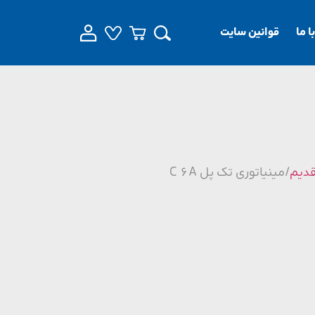
 ما
قوانین سایت
قدیم
/ مینیاتوری تک پل C 6A