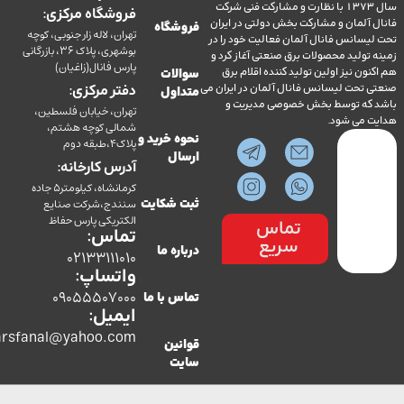
سال 1373 با نظارت و مشارکت فنی شرکت
فروشگاه مرکزی:
آلمان و مشارکت بخش دولتی در ایران
فروشگاه
تهران، لاله زار جنوبی، کوچه
سانس فانال آلمان فعالیت خود را در
بوشهری، پلاک 36، بازرگانی
ولید محصولات برق صنعتی آغاز کرد و
پارس فانال(زاغیان)
ن نیز اولین تولید کننده اقلام برق
سوالات
تحت لیسانس فانال آلمان در ایران می
دفتر مرکزی:
متداول
ه توسط بخش خصوصی مدیریت و
تهران، خیابان فلسطین،
می شود.
شمالی کوچه هشتم،
نحوه خرید و
پلاک4،طبقه دوم
ارسال
آدرس کارخانه:
کرمانشاه، کیلومتر5 جاده
سنندج،شرکت صنایع
ثبت شکایت
الکتریکی پارس حفاظ
تماس
تماس:
سریع
درباره ما
02133111010
واتساپ:
09055507000
تماس با ما
ایمیل:
co.parsfanal@yahoo.com
قوانین
سایت