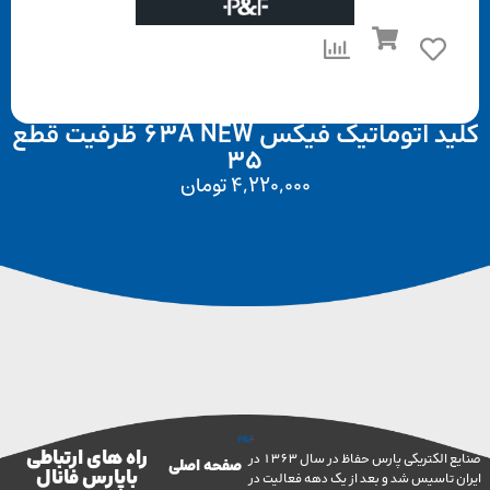
کلید اتوماتیک فیکس 63A NEW ظرفیت قطع
35
4,220,000
تومان
راه های ارتباطی
صنایع الکتریکی پارس حفاظ در سال 1363 در
صفحه اصلی
با پارس فانال
تاسیس شد و بعد از یک دهه فعالیت در