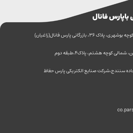
 با پارس فانال
اک 36، بازرگانی پارس فانال(زاغیان)
مالی کوچه هشتم، پلاک4،طبقه دوم
co.par