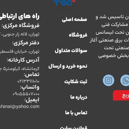
راه های ارتباطی
ارس حفاظ در سال 1363 در ایران تاسیس شد و
صفحه اصلی
سال 1373 با نظارت و مشارکت فنی
فروشگاه مرکزی:
ان تحت لیسانس
تهران، لاله زار جنوبی، کوچه بوشهری، پل
فروشگاه
ات برق صنعتی آغاز
دفتر مرکزی:
ق صنعتی تحت
تهران، خیابان فلسطین، ش
سوالات متداول
سط بخش خصوصی
آدرس کارخانه:
نحوه خرید و ارسال
کرمانشاه، کیلومتر5 جاده سنندج،شرکت صنایع الکتریکی پارس حفاظ
تماس:
02133111010
ثبت شکایت
واتساپ:
09055507000
یع
درباره ما
ایمیل:
sfanal@yahoo.com
تماس با ما
قوانین سایت