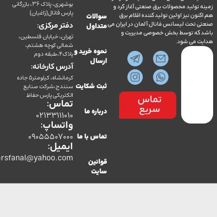
بوشهری، پلاک 36، بازرگانی
ولید محصولات برق صنعتی آغاز کرد و
پارس فانال(زاغیان)
ن نیز اولین تولید کننده اقلام برق
سوالات
تحت لیسانس فانال آلمان در ایران می
دفتر مرکزی:
متداول
ه توسط بخش خصوصی مدیریت و
تهران، خیابان فلسطین،
می شود.
شمالی کوچه هشتم،
نحوه خرید و
پلاک4،طبقه دوم
ارسال
آدرس کارخانه:
کرمانشاه، کیلومتر5 جاده
سنندج،شرکت صنایع
ثبت شکایت
الکتریکی پارس حفاظ
تماس
تماس:
سریع
درباره ما
02133111010
واتساپ:
09055507000
تماس با ما
ایمیل:
co.parsfanal@yahoo.com
قوانین
سایت