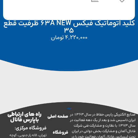
کلید اتوماتیک فیکس 63A NEW ظرفیت قطع
35
4,220,000
تومان
راه های ارتباطی
صنایع الکتریکی پارس حفاظ در سال 1363 در
صفحه اصلی
با پارس فانال
تاسیس شد و بعد از یک دهه فعالیت در
سال 1373 با نظارت و مشارکت فنی شرکت
فروشگاه مرکزی:
آلمان و مشارکت بخش دولتی در ایران
فروشگاه
تهران، لاله زار جنوبی، کوچه
سانس فانال آلمان فعالیت خود را در