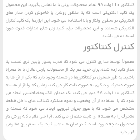
کنتاکتور 110ولت 9A تمام محصولات برقی با ما تماس بگیرید. این محصول
لید الکتریکی است که به منظور روشن یا خاموش کردن مدار های
ریکی در سطوح ولتاژ و بالا استفاده می ‌شود. این ابزارها یک کلید کنترل
ریکی هستند و این محصولات برای کلید زنی های مدارات قدرت مورد
اده می باشند.
ترل کنتاکتور
لاً توسط مداری کنترل می شود که قدرت بسیار پایین تری نسبت به
 کلید زده شده. برای خرید هر یک از محصولات پارس فانال با ما همراه
د. به طور معمول در کنتاکتورها دو هسته وجود دارد که یکی از آن ها به
 متحرک و دیگری به صورت ثابت کار می ‌کند، زمانی که ولتاژ از هسته
کنتاکتور 110ولت 9A عبور می ‌کند، یک میدان الکترومغناطیسی ایجاد می‌
که با استفاده از آن وضعیت و نحوه عملکرد کنتاکت های داخل قطعه
 می ‌شود. که با عبور جریان نیرویی ایجاد می شود که هسته ی
ك را به هسته ی ثابت متصل می کند. آیا می دانید که روش کار
ل به چه صورت است ؟ در میان هسته ی ثابت یک سیم پیچ مقاومی
دارد