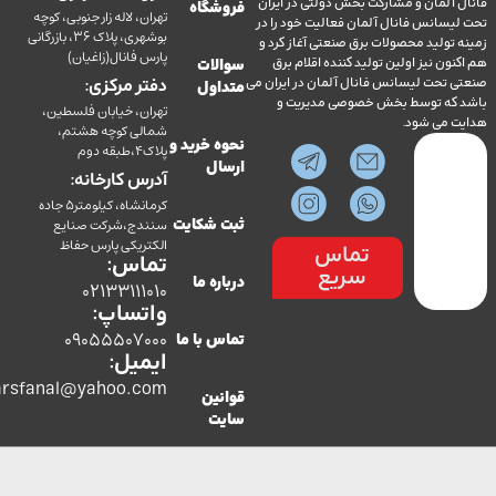
آلمان و مشارکت بخش دولتی در ایران
فروشگاه
تهران، لاله زار جنوبی، کوچه
سانس فانال آلمان فعالیت خود را در
بوشهری، پلاک 36، بازرگانی
ولید محصولات برق صنعتی آغاز کرد و
پارس فانال(زاغیان)
ن نیز اولین تولید کننده اقلام برق
سوالات
تحت لیسانس فانال آلمان در ایران می
دفتر مرکزی:
متداول
ه توسط بخش خصوصی مدیریت و
تهران، خیابان فلسطین،
می شود.
شمالی کوچه هشتم،
نحوه خرید و
پلاک4،طبقه دوم
ارسال
آدرس کارخانه:
کرمانشاه، کیلومتر5 جاده
سنندج،شرکت صنایع
ثبت شکایت
الکتریکی پارس حفاظ
تماس
تماس:
سریع
درباره ما
02133111010
واتساپ:
09055507000
تماس با ما
ایمیل:
co.parsfanal@yahoo.com
قوانین
سایت