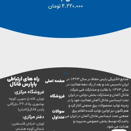
4,220,000
تومان
راه های ارتباطی
صنایع الکتریکی پارس حفاظ در سال 1363 در
صفحه اصلی
با پارس فانال
تاسیس شد و بعد از یک دهه فعالیت در
سال 1373 با نظارت و مشارکت فنی شرکت
فروشگاه مرکزی:
آلمان و مشارکت بخش دولتی در ایران
فروشگاه
تهران، لاله زار جنوبی، کوچه
سانس فانال آلمان فعالیت خود را در
بوشهری، پلاک 36، بازرگانی
ولید محصولات برق صنعتی آغاز کرد و
پارس فانال(زاغیان)
ن نیز اولین تولید کننده اقلام برق
سوالات
تحت لیسانس فانال آلمان در ایران می
دفتر مرکزی:
متداول
ه توسط بخش خصوصی مدیریت و
تهران، خیابان فلسطین،
می شود.
شمالی کوچه هشتم،