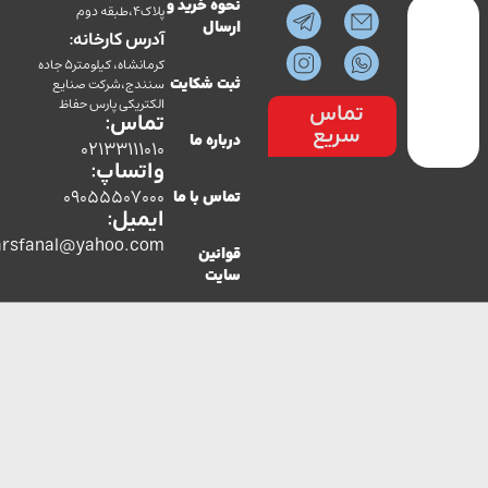
نحوه خرید و
پلاک4،طبقه دوم
ارسال
آدرس کارخانه:
کرمانشاه، کیلومتر5 جاده
سنندج،شرکت صنایع
ثبت شکایت
الکتریکی پارس حفاظ
تماس
تماس:
سریع
درباره ما
02133111010
واتساپ:
09055507000
تماس با ما
ایمیل:
co.parsfanal@yahoo.com
قوانین
سایت