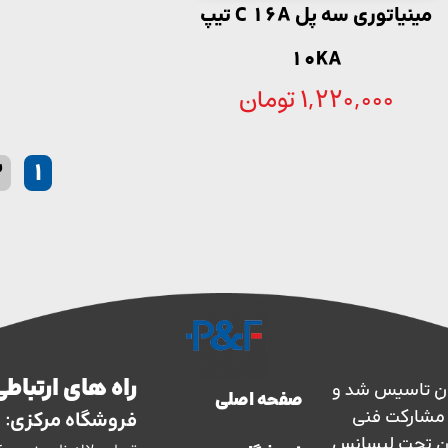
مینیاتوری سه پل C 16A تیپ
10KA
1,220,000
تومان
2
1
راه های ارتباطی
ارس حفاظ در سال 1363 در ایران تاسیس شد و
صفحه اصلی
سال 1373 با نظارت و مشارکت فنی
فروشگاه مرکزی:
ان تحت لیسانس