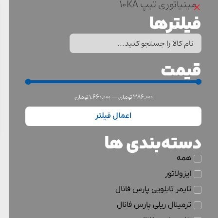
×
مینیاتوری تیپ 10KA
فیلترها
قیمت
386.000
تومان
—
1.660.000
تومان
اعمال فیلتر
دسته‌بندی ها
همه
ایزولاتور
تایمر تابلویی پارس فانال
ترمینال ریلی پارس فانال