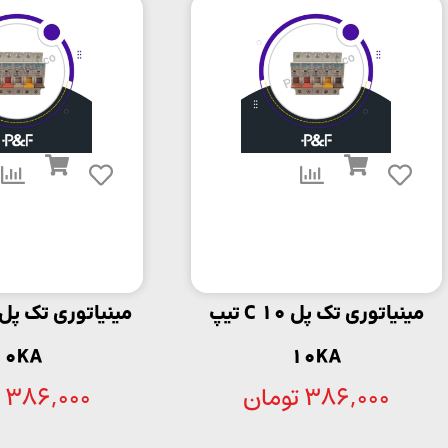
مینیاتوری تک پل C 10 تیپ
10KA
10KA
386,000
تومان
386,000