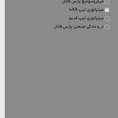
میکروسوئیچ پارس فانال
مینیاتوری تیپ 10KA
مینیاتوری تیپ قدیم
نر و مادگی صنعتی پارس فانال