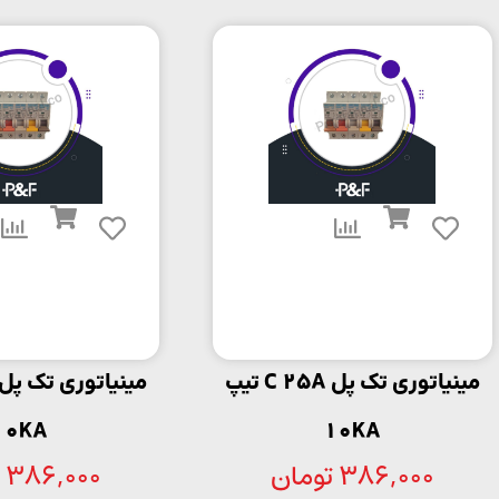
مینیاتوری تک پل C 25A تیپ
10KA
10KA
386,000
تومان
386,000