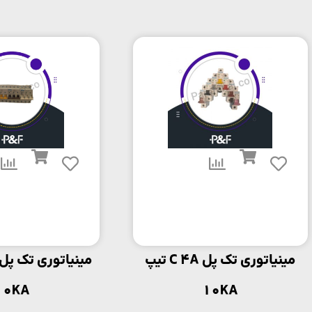
مینیاتوری تک پل C 4A تیپ
10KA
10KA