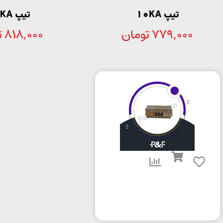
تیپ 10KA
تیپ 10KA
779,000
تومان
818,000
ت