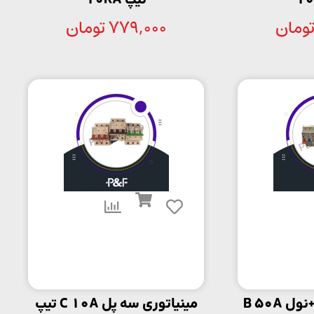
تیپ 10KA
ومان
779,000
تومان
مینیاتوری تک پل+نول B 50A
مینیاتوری سه پل C 10A تیپ