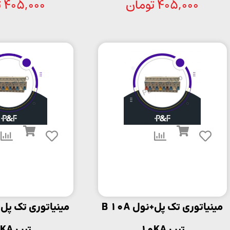
405,000
تومان
405,000
ت
مینیاتوری تک پل+نول B 10A