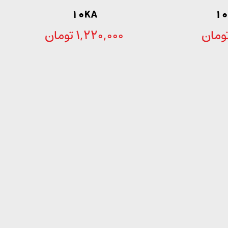
10KA
ومان
1,220,000
تومان