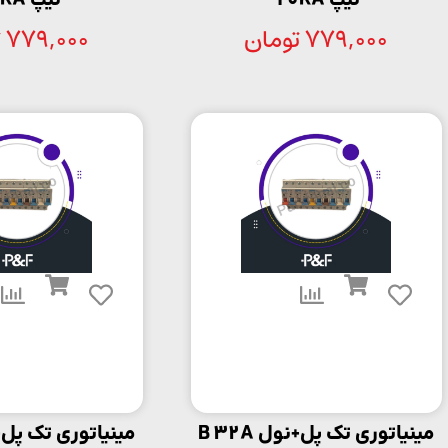
تیپ 10KA
تیپ 10KA
779,000
تومان
779,000
ت
مینیاتوری تک پل+نول B 32A