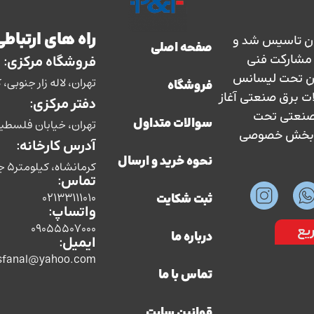
راه های ارتباطی
ارس حفاظ در سال 1363 در ایران تاسیس شد و
صفحه اصلی
سال 1373 با نظارت و مشارکت فنی
فروشگاه مرکزی:
ان تحت لیسانس
تهران، لاله زار جنوبی، کوچه بوشهری، پل
فروشگاه
ات برق صنعتی آغاز
دفتر مرکزی:
ق صنعتی تحت
تهران، خیابان فلسطین، ش
سوالات متداول
سط بخش خصوصی
آدرس کارخانه:
نحوه خرید و ارسال
کرمانشاه، کیلومتر5 جاده سنندج،شرکت صنایع الکتریکی پارس حفاظ
تماس:
02133111010
ثبت شکایت
واتساپ:
09055507000
یع
درباره ما
ایمیل:
sfanal@yahoo.com
تماس با ما
قوانین سایت