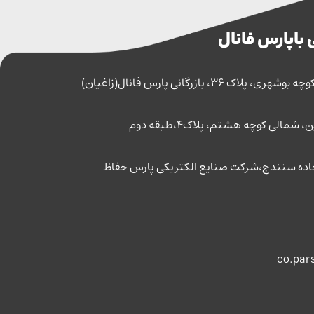
 با پارس فانال
اک 36، بازرگانی پارس فانال(زاغیان)
مالی کوچه هشتم، پلاک4،طبقه دوم
co.par