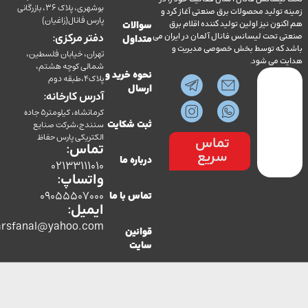
بوشهری، پلاک 36، بازرگانی
ولید محصولات برق صنعتی آغاز کرد و
پارس فانال(زاغیان)
ن نیز اولین تولید کننده اقلام برق
سوالات
تحت لیسانس فانال آلمان در ایران می
دفتر مرکزی:
متداول
ه توسط بخش خصوصی مدیریت و
تهران، خیابان فلسطین،
می شود.
شمالی کوچه هشتم،
نحوه خرید و
پلاک4،طبقه دوم
ارسال
آدرس کارخانه:
کرمانشاه، کیلومتر5 جاده
سنندج،شرکت صنایع
ثبت شکایت
الکتریکی پارس حفاظ
تماس
تماس:
سریع
درباره ما
02133111010
واتساپ:
09055507000
تماس با ما
ایمیل:
co.parsfanal@yahoo.com
قوانین
سایت