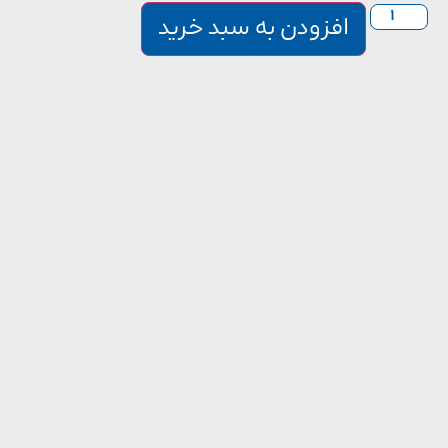
افزودن به سبد خرید
افزودن به علاقه مندی ها
برای مقایسه اضافه کنید
توضیحات
نظرات
مادگی دیواری پنج شاخ 16 آمپر محصولی که به شما معرفی کردیم یکی از
یفیت ترین محصولات پارس فانال است. همچنین برای اطلاع از قیمت و