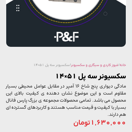
/
فیوز کاردی و سیگاری و سکسیونر
/ سکسیونر سه پل 51×14
یونر سه پل 51×14
مادگی دیواری پنج شاخ 16 آمپر در مقابل عوامل محیطی بسیار
وم است و این موضوع نشان دهنده ی کیفیت بالای این
ول می باشد. تمامی محصولات مجموعه ی بزرگ پارس فانال
ار با کیفیت و قیمت مناسب هستند و کاربردهای گسترده ای
دارند.
1,630,0
تومان