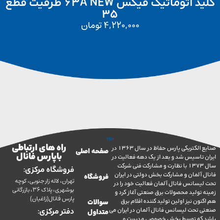
کلید اتوماتیک فیکس 63A NEW ظرفیت قطع
35
4,220,000
تومان
راه های ارتباطی
صنایع الکتریکی پارس حفاظ در سال 1363 در
صفحه اصلی
با پارس فانال
تاسیس شد و بعد از یک دهه فعالیت در
سال 1373 با نظارت و مشارکت فنی شرکت
فروشگاه مرکزی:
آلمان و مشارکت بخش دولتی در ایران
فروشگاه
تهران، لاله زار جنوبی، کوچه
سانس فانال آلمان فعالیت خود را در
بوشهری، پلاک 36، بازرگانی
ولید محصولات برق صنعتی آغاز کرد و
پارس فانال(زاغیان)
ن نیز اولین تولید کننده اقلام برق
سوالات
تحت لیسانس فانال آلمان در ایران می
دفتر مرکزی:
متداول
ه توسط بخش خصوصی مدیریت و