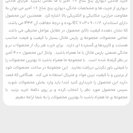
خرید مادگی دیواری پنج شاخ 16 آمپر با ما تماس بگیرید. مزایای مادگی
دیواری از مزیت ها و مشخصات مادگی دیواری پنج شاخ 16 آمپر می توان به
مت حرارتی، مکانیکی و الکتریکی بالا اشاره کرد. همجنین این محصول
دارای استاندارد IEC 60309-1/2 بوده و درجه حفاظت آن IP44 می باشد،
شان دهنده کیفیت بالای محصول در مقابل عوامل محیطی می باشد.
ی محصولات مجموعه ی پارس فانال بسیار با کیفیت و قیمت مناسب
د و کاربردهای گسترده ای دارند. برای خرید هر یک از محصولات نر و
مادگی صنعتی پارس فانال با ما همراه باشید. ولتاژ این محصول 400 آمپر
ظر گرفته شده است. با مجموعه ما همراه باشید تا بهترین محصولات را
یمتی باور نکردنی دریافت نمایید. این مجموعه در ساخت محصولات خود
رترین و با کیفیت ترین مواد و متریال استفاده می کند. هنگامی که قصد
د این محصول را خریداری کنید ابتدا باید وارد بخش محصولات شوید
محصول مورد نظر را انتخاب کرده و بر روی دکمه خرید بزنید. با
عه ی ما همراه باشید تا بهترین محصولات را به شما اراعه دهیم.