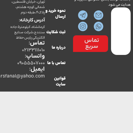
تهران، خیابان فلسطین،
می شود.
شمالی کوچه هشتم،
نحوه خرید و
پلاک4،طبقه دوم
ارسال
آدرس کارخانه:
کرمانشاه، کیلومتر5 جاده
سنندج،شرکت صنایع
ثبت شکایت
الکتریکی پارس حفاظ
تماس
تماس:
سریع
درباره ما
02133111010
واتساپ:
09055507000
تماس با ما
ایمیل:
co.parsfanal@yahoo.com
قوانین
سایت