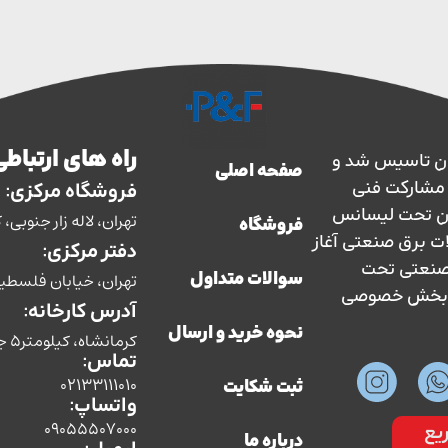
راه های ارتباطی
ارس حفاظ در سال 1363 در ایران تاسیس شد و
صفحه اصلی
سال 1373 با نظارت و مشارکت فنی
فروشگاه مرکزی:
ان تحت لیسانس
تهران، لاله زار جنوبی، کوچه بوشهری، پل
فروشگاه
ات برق صنعتی آغاز
دفتر مرکزی:
ق صنعتی تحت
تهران، خیابان فلسطین، ش
سوالات متداول
سط بخش خصوصی
آدرس کارخانه:
نحوه خرید و ارسال
کرمانشاه، کیلومتر5 جاده سنندج،شرکت صنایع الکتریکی پارس حفاظ
تماس:
02133111010
ثبت شکایت
واتساپ:
09055507000
یع
درباره ما