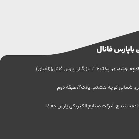
 با پارس فانال
اک 36، بازرگانی پارس فانال(زاغیان)
مالی کوچه هشتم، پلاک4،طبقه دوم