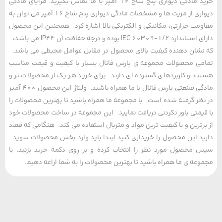
خرید مادگی دیواری پنج شاخ 16 آمپر با ما تماس بگیرید. مزایای مادگی
دیواری از مزیت ها و مشخصات مادگی دیواری پنج شاخ 16 آمپر می توان به
مت حرارتی، مکانیکی و الکتریکی بالا اشاره کرد. همجنین این محصول
دارای استاندارد IEC 60309-1/2 بوده و درجه حفاظت آن IP44 می باشد،
شان دهنده کیفیت بالای محصول در مقابل عوامل محیطی می باشد.
ی محصولات مجموعه ی پارس فانال بسیار با کیفیت و قیمت مناسب
د و کاربردهای گسترده ای دارند. برای خرید هر یک از محصولات نر و
مادگی صنعتی پارس فانال با ما همراه باشید. ولتاژ این محصول 400 آمپر
ظر گرفته شده است. با مجموعه ما همراه باشید تا بهترین محصولات را
یمتی باور نکردنی دریافت نمایید. این مجموعه در ساخت محصولات خود
رترین و با کیفیت ترین مواد و متریال استفاده می کند. هنگامی که قصد
د این محصول را خریداری کنید ابتدا باید وارد بخش محصولات شوید
محصول مورد نظر را انتخاب کرده و بر روی دکمه خرید بزنید. با
عه ی ما همراه باشید تا بهترین محصولات را به شما اراعه دهیم.