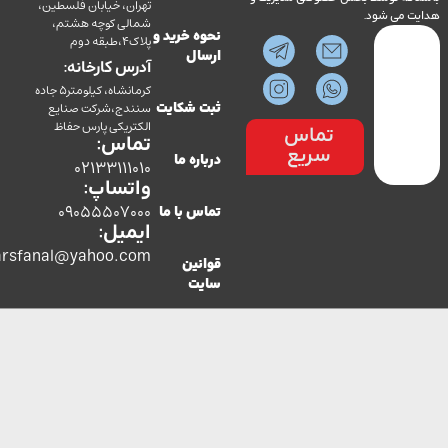
تهران، خیابان فلسطین،
می شود.
شمالی کوچه هشتم،
نحوه خرید و
پلاک4،طبقه دوم
ارسال
آدرس کارخانه:
کرمانشاه، کیلومتر5 جاده
سنندج،شرکت صنایع
ثبت شکایت
الکتریکی پارس حفاظ
تماس
تماس:
سریع
درباره ما
02133111010
واتساپ:
09055507000
تماس با ما
ایمیل:
co.parsfanal@yahoo.com
قوانین
سایت