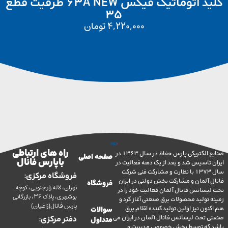
کلید اتوماتیک فیکس 63A NEW ظرفیت قطع
35
4,220,000
تومان
راه های ارتباطی
صنایع الکتریکی پارس حفاظ در سال 1363 در
صفحه اصلی
با پارس فانال
تاسیس شد و بعد از یک دهه فعالیت در
سال 1373 با نظارت و مشارکت فنی شرکت
فروشگاه مرکزی:
آلمان و مشارکت بخش دولتی در ایران
فروشگاه
تهران، لاله زار جنوبی، کوچه
سانس فانال آلمان فعالیت خود را در
بوشهری، پلاک 36، بازرگانی
ولید محصولات برق صنعتی آغاز کرد و
پارس فانال(زاغیان)
ن نیز اولین تولید کننده اقلام برق
سوالات
تحت لیسانس فانال آلمان در ایران می
دفتر مرکزی:
متداول
ه توسط بخش خصوصی مدیریت و