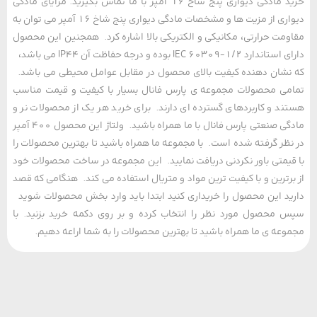
خرید مادگی دیواری پنج شاخ 16 آمپر با ما تماس بگیرید. مزایای مادگی
دیواری از مزیت ها و مشخصات مادگی دیواری پنج شاخ 16 آمپر می توان به
مت حرارتی، مکانیکی و الکتریکی بالا اشاره کرد. همجنین این محصول
دارای استاندارد IEC 60309-1/2 بوده و درجه حفاظت آن IP44 می باشد،
شان دهنده کیفیت بالای محصول در مقابل عوامل محیطی می باشد.
ی محصولات مجموعه ی پارس فانال بسیار با کیفیت و قیمت مناسب
د و کاربردهای گسترده ای دارند. برای خرید هر یک از محصولات نر و
مادگی صنعتی پارس فانال با ما همراه باشید. ولتاژ این محصول 400 آمپر
ظر گرفته شده است. با مجموعه ما همراه باشید تا بهترین محصولات را
یمتی باور نکردنی دریافت نمایید. این مجموعه در ساخت محصولات خود
رترین و با کیفیت ترین مواد و متریال استفاده می کند. هنگامی که قصد
د این محصول را خریداری کنید ابتدا باید وارد بخش محصولات شوید
محصول مورد نظر را انتخاب کرده و بر روی دکمه خرید بزنید. با
عه ی ما همراه باشید تا بهترین محصولات را به شما اراعه دهیم.