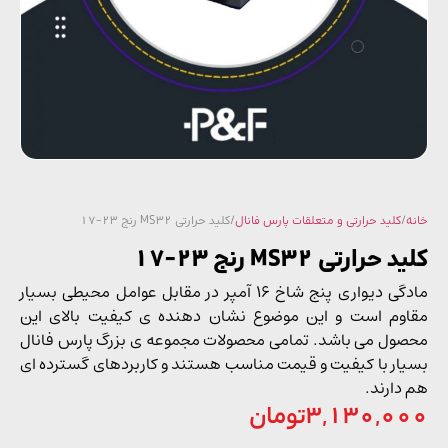
/
کلید حرارتی و متعلقات پارس فانال
/ کلید حرارتی MS32 رنج 23-17
حرارتی MS32 رنج 23-17
مادگی دیواری پنج شاخ 16 آمپر در مقابل عوامل محیطی بسیار
وم است و این موضوع نشان دهنده ی کیفیت بالای این
ول می باشد. تمامی محصولات مجموعه ی بزرگ پارس فانال
ار با کیفیت و قیمت مناسب هستند و کاربردهای گسترده ای
دارند.
3,130,0
تومان