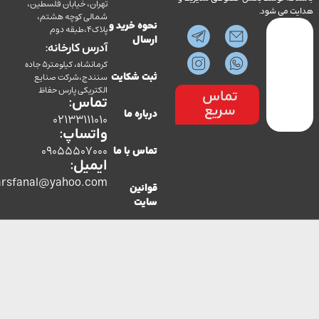
تهران، خیابان فلسطین،
می شود.
شمالی کوچه هشتم،
نحوه خرید و
پلاک4،طبقه دوم
ارسال
آدرس کارخانه:
کرمانشاه، کیلومتر5 جاده
سنندج،شرکت صنایع
ثبت شکایت
الکتریکی پارس حفاظ
تماس
تماس:
سریع
درباره ما
02133111010
واتساپ:
09055507000
تماس با ما
ایمیل:
co.parsfanal@yahoo.com
قوانین
سایت