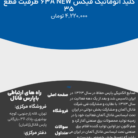
کلید اتوماتیک فیکس 63A NEW ظرفیت قطع
35
4,220,000
تومان
راه های ارتباطی
صنایع الکتریکی پارس حفاظ در سال 1363 در
صفحه اصلی
با پارس فانال
تاسیس شد و بعد از یک دهه فعالیت در
سال 1373 با نظارت و مشارکت فنی شرکت
فروشگاه مرکزی:
آلمان و مشارکت بخش دولتی در ایران
فروشگاه
تهران، لاله زار جنوبی، کوچه
سانس فانال آلمان فعالیت خود را در
بوشهری، پلاک 36، بازرگانی
ولید محصولات برق صنعتی آغاز کرد و
پارس فانال(زاغیان)
ن نیز اولین تولید کننده اقلام برق
سوالات
تحت لیسانس فانال آلمان در ایران می
دفتر مرکزی:
متداول
ه توسط بخش خصوصی مدیریت و