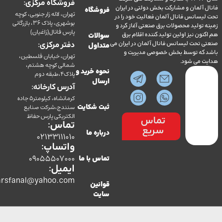
فروشگاه مرکزی:
آلمان و مشارکت بخش دولتی در ایران
فروشگاه
تهران، لاله زار جنوبی، کوچه
سانس فانال آلمان فعالیت خود را در
بوشهری، پلاک 36، بازرگانی
ولید محصولات برق صنعتی آغاز کرد و
پارس فانال(زاغیان)
ن نیز اولین تولید کننده اقلام برق
سوالات
تحت لیسانس فانال آلمان در ایران می
دفتر مرکزی:
متداول
ه توسط بخش خصوصی مدیریت و
تهران، خیابان فلسطین،
می شود.
شمالی کوچه هشتم،
نحوه خرید و
پلاک4،طبقه دوم
ارسال
آدرس کارخانه:
کرمانشاه، کیلومتر5 جاده
سنندج،شرکت صنایع
ثبت شکایت
الکتریکی پارس حفاظ
تماس
تماس:
سریع
درباره ما
02133111010
واتساپ:
09055507000
تماس با ما
ایمیل:
co.parsfanal@yahoo.com
قوانین
سایت