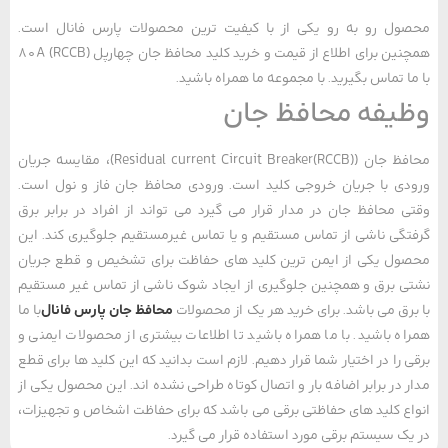
ل رو به رو یکی از با کیفیت ترین محصولات پارس فانال است.
همچنین برای اطلاع از قیمت و خرید کلید محافظ جان چهارپل 80A (RCCB)
ا تماس بگیرید. با مجموعه ما همراه باشید.
یفه محافظ جان
محافظ جان (Residual current Circuit Breaker(RCCB))، مقایسه جریان
ی با جریان خروجی کلید است. ورودی محافظ جان فاز و نول است.
 محافظ جان در مدار قرار می گیرد می تواند از افراد در برابر برق
گی ناشی از تماس مستقیم و یا تماس غیرمستقیم جلوگیری کند. این
ل یکی از ایمن ترین کلید های حفاظت برای تشخیص و قطع جریان
 برق و همچنین جلوگیری از ایجاد شوک ناشی از تماس غیر مستقیم
رق می باشد. برای خرید هر یک از محصولات
محافظ جان پارس فانال
با ما
ه باشید. با ما همراه باشید تا اطلاعات بیشتری از محصولات ایمنی و
 را در اختیار شما قرار دهیم. لازم است بدانید که این کلید ها برای قطع
 در برابر اضافه ‌بار و اتصال ‌کوتاه طراحی نشده‌ اند. این محصول یکی از
ع کلید های حفاظتی برقی می باشد که برای حفاظت اشخاص و تجهیزات،
ک سیستم برقی مورد استفاده قرار می گیرد.