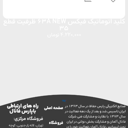
کلید اتوماتیک فیکس 63A NEW ظرفیت قطع
35
4,220,000
تومان
راه های ارتباطی
صنایع الکتریکی پارس حفاظ در سال 1363 در
صفحه اصلی
با پارس فانال
تاسیس شد و بعد از یک دهه فعالیت در
سال 1373 با نظارت و مشارکت فنی شرکت
فروشگاه مرکزی:
آلمان و مشارکت بخش دولتی در ایران
فروشگاه
تهران، لاله زار جنوبی، کوچه
سانس فانال آلمان فعالیت خود را در